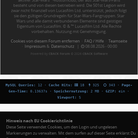
aktiver Star-Wars™-Kostümclub, der aus Star-Wars-Fans
besteht und von diesen betrieben wird. Die 501st Legion wird
zwar nicht finanziell von Lucasfilm Ltd. unterstützt, jedoch folgt
sie den gültigen Grundregeln für Star-Wars-Fangruppen. Star
Wars und alle damit verbundenen Elemente sind geistiges
Eigentum von Lucasfilm. © & ™ Lucasfilm Ltd. Alle Rechte
vorbehalten. Nutzung mit Genehmigung.
Cookies von diesem Forum entfernen
·
FAQ / Hilfe
·
Teamseite
·
Impressum
&
Datenschutz
|
08.08.2026 - 00:00
Powered by
CBACK Forum
© 2026
CBACK Software
MySQL Queries:
12 ·
Cache Hits:
18
325
343 ·
Page-
Gen-Time:
0.13637s ·
Speichernutzung:
2 MB ·
GZIP:
ein ·
Viewport:
S
Hinweis nach EU Cookierichtlinie
Diese Seite verwendet Cookies, um den Login und ungelesen
Markierungen zu verwalten. Mit dem surfen auf dieser Seite erklärst Du