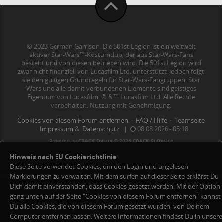
© 2023 German Garrison. Die 501st Legion ist ein weltweit
aktiver Star-Wars™-Kostümclub, der aus Star-Wars-Fans
besteht und von diesen betrieben wird. Die 501st Legion wird
zwar nicht finanziell von Lucasfilm Ltd. unterstützt, jedoch folgt
sie den gültigen Grundregeln für Star-Wars-Fangruppen. Star
Wars und alle damit verbundenen Elemente sind geistiges
Eigentum von Lucasfilm. © & ™ Lucasfilm Ltd. Alle Rechte
vorbehalten. Nutzung mit Genehmigung.
Cookies von diesem Forum entfernen
·
FAQ / Hilfe
·
Teamseite
·
Impressum
&
Datenschutz
|
08.08.2026 - 05:18
Powered by
CBACK Forum
© 2026
CBACK Software
Hinweis nach EU Cookierichtlinie
Diese Seite verwendet Cookies, um den Login und ungelesen
Markierungen zu verwalten. Mit dem surfen auf dieser Seite erklärst Du
Dich damit einverstanden, dass Cookies gesetzt werden. Mit der Option
MySQL Queries:
16 ·
Cache Hits:
16
39
55 ·
Page-Gen-
ganz unten auf der Seite "Cookies von diesem Forum entfernen" kannst
Time:
0.175789s ·
Speichernutzung:
2 MB ·
GZIP:
ein ·
Du alle Cookies, die von diesem Forum gesetzt wurden, von Deinem
Viewport:
S
Computer entfernen lassen. Weitere Informationen findest Du in unsere