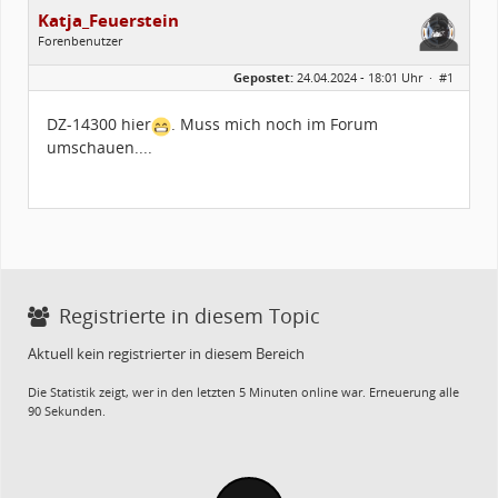
Katja_Feuerstein
Forenbenutzer
Geschlecht:
Gepostet:
24.04.2024 - 18:01 Uhr ·
#1
Alter:
50
Beiträge:
3
Forenmitglied seit:
06 / 2017
DZ-14300 hier
. Muss mich noch im Forum
Legion-ID:
14300
umschauen....
Squad-Zugehörigkeit:
SWSQ
Kostüme:
Im Profil...
Registrierte in diesem Topic
Aktuell kein registrierter in diesem Bereich
Die Statistik zeigt, wer in den letzten 5 Minuten online war. Erneuerung alle
90 Sekunden.