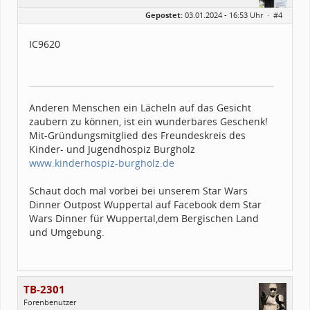
Geschlecht:
Gepostet:
03.01.2024 - 16:53 Uhr ·
#4
Herkunft:
Wuppertal
Alter:
51
Beiträge:
103
IC9620
Forenmitglied seit:
06 / 2011
Legion-ID:
9620
Squad-Zugehörigkeit:
WSQ
Kostüme:
Im Profil...
Anderen Menschen ein Lächeln auf das Gesicht
zaubern zu können, ist ein wunderbares Geschenk!
Mit-Gründungsmitglied des Freundeskreis des
Kinder- und Jugendhospiz Burgholz
www.kinderhospiz-burgholz.de
Schaut doch mal vorbei bei unserem Star Wars
Dinner Outpost Wuppertal auf Facebook dem Star
Wars Dinner für Wuppertal,dem Bergischen Land
und Umgebung.
TB-2301
Forenbenutzer