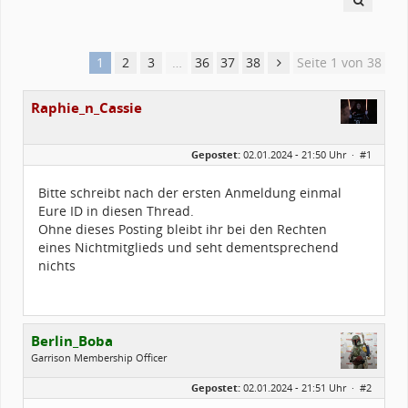
1
2
3
…
36
37
38
Seite 1 von 38
Raphie_n_Cassie
Geschlecht:
Gepostet:
02.01.2024 - 21:50 Uhr ·
#1
Herkunft:
Erkentown
Alter:
44
Beiträge:
151
Bitte schreibt nach der ersten Anmeldung einmal
Forenmitglied seit:
02 / 2011
Eure ID in diesen Thread.
Legion-ID:
6885
Squad-Zugehörigkeit:
WSQ
Ohne dieses Posting bleibt ihr bei den Rechten
Kostüme:
Im Profil...
eines Nichtmitglieds und seht dementsprechend
nichts
Berlin_Boba
Garrison Membership Officer
Geschlecht:
keine Angabe
Gepostet:
02.01.2024 - 21:51 Uhr ·
#2
Alter:
2
Beiträge:
278