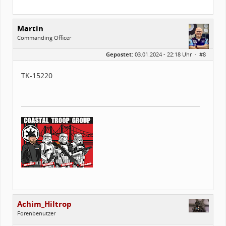
Kostüme:
Im Profil...
Martin
Commanding Officer
Geschlecht:
Gepostet:
03.01.2024 - 22:18 Uhr ·
#8
Alter:
49
Beiträge:
845
Forenmitglied seit:
08 / 2016
TK-15220
Legion-ID:
15220
Squad-Zugehörigkeit:
NSQ
Kostüme:
Im Profil...
Achim_Hiltrop
Forenbenutzer
Geschlecht: