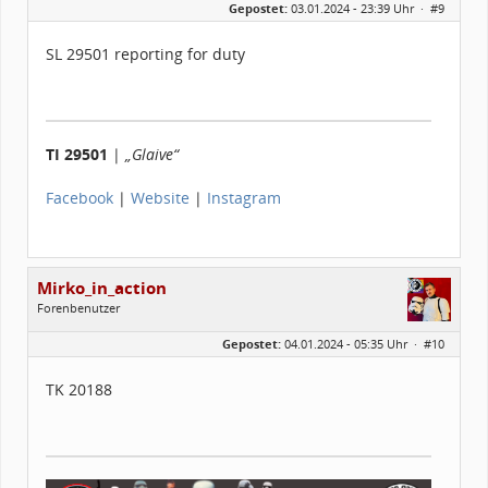
Gepostet:
03.01.2024 - 23:39 Uhr ·
#9
Herkunft:
Frankfurt am Main
Alter:
55
Homepage:
clou-gallagher.de
SL 29501 reporting for duty
Beiträge:
127
Forenmitglied seit:
05 / 2020
Legion-ID:
29501
Squad-Zugehörigkeit:
SWSQ
Kostüme:
Im Profil...
TI 29501
|
„Glaive“
Facebook
|
Website
|
Instagram
Mirko_in_action
Forenbenutzer
Geschlecht:
Gepostet:
04.01.2024 - 05:35 Uhr ·
#10
Herkunft:
Hamburg
Alter:
38
Homepage:
instagram.com/mirk…
TK 20188
Beiträge:
226
Forenmitglied seit:
05 / 2020
Legion-ID:
20188
Squad-Zugehörigkeit:
NSQ
Kostüme:
Im Profil...