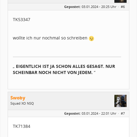
Geschlecht:
keine Angabe
Gepostet:
03.01.2024 - 20:25 Uhr ·
#6
Herkunft:
Bonn
Alter:
56
Homepage:
stefanmager.com
TK53347
Beiträge:
122
Forenmitglied seit:
01 / 2016
Legion-ID:
53347
Squad-Zugehörigkeit:
WSQ
wollte ich nur nochmal so schreiben
Kostüme:
Im Profil...
„
EIGENTLICH IST JA SCHON ALLES GESAGT. NUR
SCHEINBAR NOCH NICHT VON JEDEM.
“
Swoby
Squad XO NSQ
Geschlecht:
keine Angabe
Gepostet:
03.01.2024 - 22:01 Uhr ·
#7
Herkunft:
Wolfsburg
Alter:
32
Beiträge:
56
TK71384
Forenmitglied seit:
10 / 2021
Legion-ID:
71384
Squad-Zugehörigkeit:
NSQ