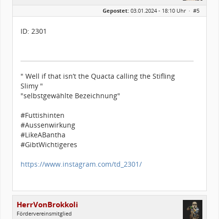
Geschlecht:
Gepostet:
03.01.2024 - 18:10 Uhr ·
#5
Herkunft:
Leverkusen
Alter:
47
Homepage:
facebook.com/TKTDC…
ID: 2301
Beiträge:
224
Forenmitglied seit:
01 / 2016
Legion-ID:
2301
Squad-Zugehörigkeit:
WSQ
Kostüme:
Im Profil...
" Well if that isn’t the Quacta calling the Stifling
Slimy "
"selbstgewählte Bezeichnung"
#Futtishinten
#Aussenwirkung
#LikeABantha
#GibtWichtigeres
https://www.instagram.com/td_2301/
HerrVonBrokkoli
Fördervereinsmitglied