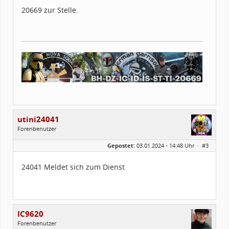
Forenmitglied seit:
03 / 2021
20669 zur Stelle.
Legion-ID:
20669
Squad-Zugehörigkeit:
ESQ
Kostüme:
Im Profil...
utini24041
Forenbenutzer
Geschlecht:
Gepostet:
03.01.2024 - 14:48 Uhr ·
#3
Alter:
28
Beiträge:
6
Forenmitglied seit:
06 / 2022
24041 Meldet sich zum Dienst
Legion-ID:
24041
Squad-Zugehörigkeit:
SWSQ
Kostüme:
Im Profil...
IC9620
Forenbenutzer