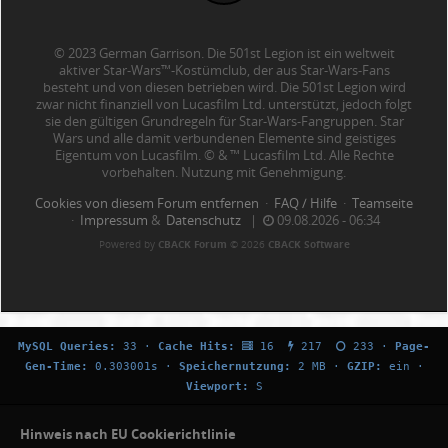
© 2023 German Garrison. Die 501st Legion ist ein weltweit
aktiver Star-Wars™-Kostümclub, der aus Star-Wars-Fans
besteht und von diesen betrieben wird. Die 501st Legion wird
zwar nicht finanziell von Lucasfilm Ltd. unterstützt, jedoch folgt
sie den gültigen Grundregeln für Star-Wars-Fangruppen. Star
Wars und alle damit verbundenen Elemente sind geistiges
Eigentum von Lucasfilm. © & ™ Lucasfilm Ltd. Alle Rechte
vorbehalten. Nutzung mit Genehmigung.
Cookies von diesem Forum entfernen
·
FAQ / Hilfe
·
Teamseite
·
Impressum
&
Datenschutz
|
09.08.2026 - 06:34
Powered by
CBACK Forum
© 2026
CBACK Software
MySQL Queries:
33 ·
Cache Hits:
16
217
233 ·
Page-
Gen-Time:
0.303001s ·
Speichernutzung:
2 MB ·
GZIP:
ein ·
Viewport:
S
Hinweis nach EU Cookierichtlinie