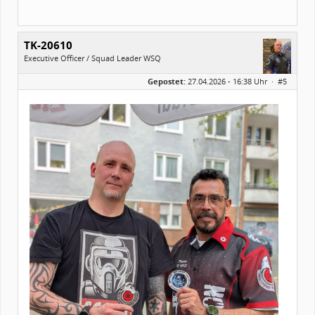
TK-20610
Executive Officer / Squad Leader WSQ
Geschlecht:
Gepostet:
27.04.2026 - 16:38 Uhr ·
#5
Herkunft:
Duisburg
Alter:
46
Homepage:
ruhrpott-trooper.d…
Beiträge:
2138
Forenmitglied seit:
11 / 2017
Legion-ID:
20610
Squad-Zugehörigkeit:
WSQ
Kostüme:
Im Profil...