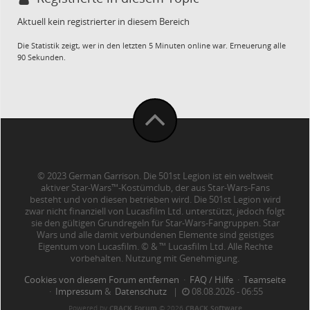
Aktuell kein registrierter in diesem Bereich
Die Statistik zeigt, wer in den letzten 5 Minuten online war. Erneuerung alle
90 Sekunden.
© 2023 German Garrison. Die 501st Legion ist ein weltweit
aktiver Star-Wars™-Kostümclub, der aus Star-Wars-Fans
besteht und von diesen betrieben wird. Die 501st Legion wird
zwar nicht finanziell von Lucasfilm Ltd. unterstützt, jedoch folgt
sie den gültigen Grundregeln für Star-Wars-Fangruppen. Star
Wars und alle damit verbundenen Elemente sind geistiges
Eigentum von Lucasfilm. © & ™ Lucasfilm Ltd. Alle Rechte
vorbehalten. Nutzung mit Genehmigung.
Cookies von diesem Forum entfernen
·
FAQ / Hilfe
·
Teamseite
·
Impressum
&
Datenschutz
|
08.08.2026 - 06:55
Powered by
CBACK Forum
© 2026
CBACK Software