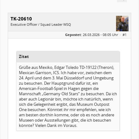
TK-20610
Executive Officer / Squad Leader WSQ
Geschlecht:
Gepostet:
26.03.2026 - 08:05 Uhr ·
#1
Herkunft:
Duisburg
Alter:
46
Homepage:
ruhrpott-trooper.d…
Beiträge:
2138
Forenmitglied seit:
11 / 2017
Zitat
Legion-ID:
20610
Squad-Zugehörigkeit:
WSQ
Grüße aus Mexiko, Edgar Toledo TD-19122 (Theron),
Kostüme:
Im Profil...
Mexican Garrison, ICS. Ich habe vor, zwischen dem
24. April und dem 3. Mai Düsseldorf und Umgebung
zu besuchen. Der Hauptgrund dafür ist, ein
American-Football-Spiel in Hagen gegen die
Mannschaft „Germany Old Stars“ zu besuchen. Da ich
aber auch Legionär bin, möchte ich natürlich, wenn
sich die Gelegenheit ergibt, das Museum Outpost
One besuchen. Könntet ihr mir empfehlen, wie ich
am besten dorthin komme, oder ob es noch andere
Museen oder Ausstellungen gibt, die ich besuchen
könnte? Vielen Dank im Voraus.