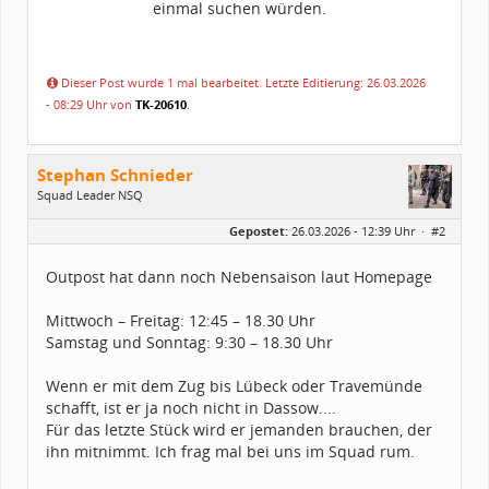
einmal suchen würden.
Dieser Post wurde 1 mal bearbeitet. Letzte Editierung: 26.03.2026
- 08:29 Uhr von
TK-20610
.
Stephan Schnieder
Squad Leader NSQ
Geschlecht:
Gepostet:
26.03.2026 - 12:39 Uhr ·
#2
Herkunft:
Hamburg
Alter:
48
Beiträge:
392
Outpost hat dann noch Nebensaison laut Homepage
Forenmitglied seit:
04 / 2018
Legion-ID:
86351
Squad-Zugehörigkeit:
NSQ
Mittwoch – Freitag: 12:45 – 18.30 Uhr
Kostüme:
Im Profil...
Samstag und Sonntag: 9:30 – 18.30 Uhr
Wenn er mit dem Zug bis Lübeck oder Travemünde
schafft, ist er ja noch nicht in Dassow....
Für das letzte Stück wird er jemanden brauchen, der
ihn mitnimmt. Ich frag mal bei uns im Squad rum.