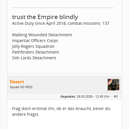
trust the Empire blindly
Active Duty since April 2018, combat missions: 137
Walking Wounded Detachment
Impartial Officers Corps
Jolly Rogers Squadron
Pathfinders Detachment
Sith Lords Detachment
Desert
Squad XO WSQ
Geschlecht:
Gepostet:
26.03.2026 - 12:43 Uhr ·
#3
Alter:
41
Homepage:
instagram.com/fox5…
Beiträge:
464
Frag doch erstmal ihn, ob er das braucht, bevor du
Forenmitglied seit:
12 / 2006
andere fragst.
Legion-ID:
8646
Squad-Zugehörigkeit:
WSQ
Kostüme:
Im Profil...