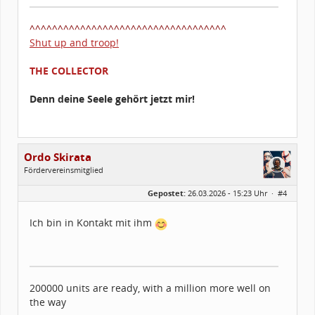
^^^^^^^^^^^^^^^^^^^^^^^^^^^^^^^^^^^
Shut up and troop!
THE COLLECTOR
Denn deine Seele gehört jetzt mir!
Ordo Skirata
Fördervereinsmitglied
Geschlecht:
Gepostet:
26.03.2026 - 15:23 Uhr ·
#4
Alter:
49
Beiträge:
89
Forenmitglied seit:
10 / 2013
Ich bin in Kontakt mit ihm
Legion-ID:
75017
Squad-Zugehörigkeit:
WSQ
Kostüme:
Im Profil...
200000 units are ready, with a million more well on
the way