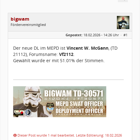
bigwam
Fördervereinsmitglied
Geschlecht:
Gepostet:
18.02.2026 - 14:26 Uhr ·
#1
Herkunft:
89264 Weissenhorn
Alter:
55
Beiträge:
160
Der neue DL im MEPD ist
Vincent W. McGann
, (TD
Forenmitglied seit:
04 / 2016
21112), Forumsname:
Vf2112
.
Legion-ID:
30571
Squad-Zugehörigkeit:
SESQ
Gewählt wurde er mit 51.01% der Stimmen.
Kostüme:
Im Profil...
Dieser Post wurde 1 mal bearbeitet. Letzte Editierung: 18.02.2026