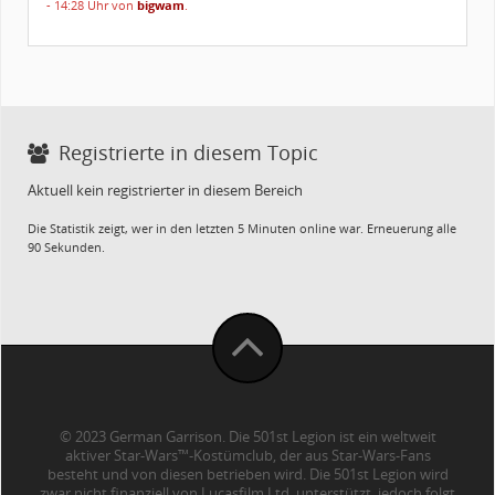
- 14:28 Uhr von
bigwam
.
Registrierte in diesem Topic
Aktuell kein registrierter in diesem Bereich
Die Statistik zeigt, wer in den letzten 5 Minuten online war. Erneuerung alle
90 Sekunden.
© 2023 German Garrison. Die 501st Legion ist ein weltweit
aktiver Star-Wars™-Kostümclub, der aus Star-Wars-Fans
besteht und von diesen betrieben wird. Die 501st Legion wird
zwar nicht finanziell von Lucasfilm Ltd. unterstützt, jedoch folgt