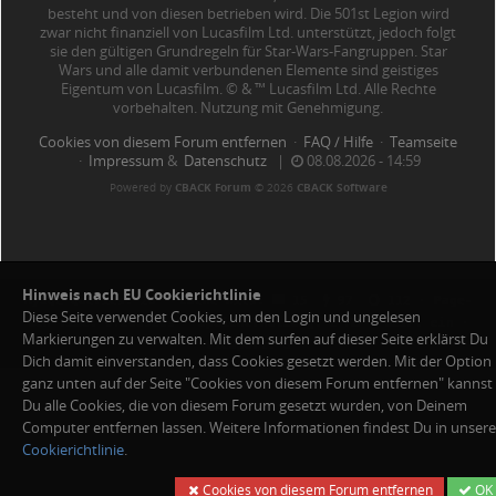
besteht und von diesen betrieben wird. Die 501st Legion wird
zwar nicht finanziell von Lucasfilm Ltd. unterstützt, jedoch folgt
sie den gültigen Grundregeln für Star-Wars-Fangruppen. Star
Wars und alle damit verbundenen Elemente sind geistiges
Eigentum von Lucasfilm. © & ™ Lucasfilm Ltd. Alle Rechte
vorbehalten. Nutzung mit Genehmigung.
Cookies von diesem Forum entfernen
·
FAQ / Hilfe
·
Teamseite
·
Impressum
&
Datenschutz
|
08.08.2026 - 14:59
Powered by
CBACK Forum
© 2026
CBACK Software
Hinweis nach EU Cookierichtlinie
MySQL Queries:
20 ·
Cache Hits:
15
97
112 ·
Page-
Diese Seite verwendet Cookies, um den Login und ungelesen
Gen-Time:
0.203926s ·
Speichernutzung:
2 MB ·
GZIP:
ein ·
Markierungen zu verwalten. Mit dem surfen auf dieser Seite erklärst Du
Viewport:
S
Dich damit einverstanden, dass Cookies gesetzt werden. Mit der Option
ganz unten auf der Seite "Cookies von diesem Forum entfernen" kannst
Du alle Cookies, die von diesem Forum gesetzt wurden, von Deinem
Computer entfernen lassen. Weitere Informationen findest Du in unsere
Cookierichtlinie
.
Cookies von diesem Forum entfernen
OK