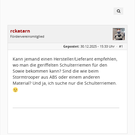
rckatarn
Fördervereinsmitglied
Geschlecht:
Gepostet:
30.12.2025 - 15:33 Uhr ·
#1
Herkunft:
Kraichtal, BW
Alter:
49
Homepage:
instagram.com/rc.k…
Kann jemand einen Hersteller/Lieferant empfehlen,
Beiträge:
112
wo man die geriffelten Schulterriemen für den
Forenmitglied seit:
02 / 2025
Legion-ID:
60999
Sowie bekommen kann? Sind die wie beim
Squad-Zugehörigkeit:
SWSQ
Stormtrooper aus ABS oder einem anderen
Kostüme:
Im Profil...
Material? Und ja, ich suche nur die Schulterriemen.