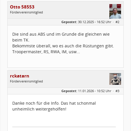
Otto 58553
Fördervereinsmitglied
Geschlecht:
Gepostet:
30.12.2025 - 16:52 Uhr ·
#2
Alter:
48
Beiträge:
33
Forenmitglied seit:
05 / 2015
Die sind aus ABS und im Grunde die gleichen wie
Legion-ID:
58553
beim TK.
Squad-Zugehörigkeit:
WSQ
Kostüme:
Im Profil...
Bekommste überall, wo es auch die Rüstungen gibt.
Troopermaster, RS, RWA, IM, usw...
rckatarn
Fördervereinsmitglied
Geschlecht:
Gepostet:
11.01.2026 - 10:52 Uhr ·
#3
Herkunft:
Kraichtal, BW
Alter:
49
Homepage:
instagram.com/rc.k…
Danke noch für die Info. Das hat schonmal
Beiträge:
112
unheimlich weitergeholfen!
Forenmitglied seit:
02 / 2025
Legion-ID:
60999
Squad-Zugehörigkeit:
SWSQ
Kostüme:
Im Profil...