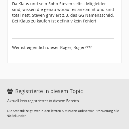
Beiträge:
463
Da Klaus und sein Sohn Steven selbst Mitgleider
Forenmitglied seit:
01 / 2024
sind, wissen die genau worauf es ankommt und sind
Legion-ID:
52511
Squad-Zugehörigkeit:
WSQ
total nett. Steven graviert z.B. das GG Namensschild.
Kostüme:
Im Profil...
Bei Klaus zu kaufen ist definitiv kein Fehler!
Wer ist eigentlich dieser Roger, Roger????
Registrierte in diesem Topic
Aktuell kein registrierter in diesem Bereich
Die Statistik zeigt, wer in den letzten 5 Minuten online war. Erneuerung alle
90 Sekunden.