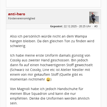
anti-hero
Fördervereinsmitglied
Geschlecht:
Gepostet:
22.12.2025 - 20:25 Uhr ·
#3
Herkunft:
Ramstein
Alter:
39
Beiträge:
121
Also ich persönlich würde nicht an dem Wampa
Forenmitglied seit:
06 / 2017
hängen bleiben. Da den gleichen Ton zu finden wird
Legion-ID:
66877
Squad-Zugehörigkeit:
SWSQ
schwierig.
Kostüme:
Im Profil...
Ich habe meine erste Uniform damals günstig von
Cossky aus zweiter Hand geschossen. Bin jedoch
dann fix auf einen hochwertigeren Stoff gewechselt
(Schwarz ist Cossky, Line etc ist Atelier Nestler mit
einem von mir gekauften Stoff (Quelle gibt es
momentan nichtmehr
)
Von Magnoli habe ich jedoch Handschuhe für
meinen Blue Squadron und kann die nur
empfehlen. Denke die Uniformen werden ähnlich
sein.