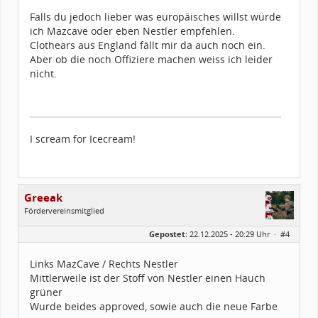
Falls du jedoch lieber was europäisches willst würde
ich Mazcave oder eben Nestler empfehlen.
Clothears aus England fällt mir da auch noch ein.
Aber ob die noch Offiziere machen weiss ich leider
nicht.
I scream for Icecream!
Greeak
Fördervereinsmitglied
Geschlecht:
Gepostet:
22.12.2025 - 20:29 Uhr ·
#4
Herkunft:
Stommeln
Alter:
28
Beiträge:
50
Links MazCave / Rechts Nestler
Forenmitglied seit:
03 / 2021
Mittlerweile ist der Stoff von Nestler einen Hauch
Legion-ID:
56347
Squad-Zugehörigkeit:
WSQ
grüner
Kostüme:
Im Profil...
Wurde beides approved, sowie auch die neue Farbe