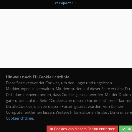
Viewport:
S
Hinweis nach EU Cookierichtlinie
Diese Seite verwendet Cookies, um den Login und ungelesen
Markierungen zu verwalten. Mit dem surfen auf dieser Seite erklärst Du
Dich damit einverstanden, dass Cookies gesetzt werden. Mit der Option
ganz unten auf der Seite "Cookies von diesem Forum entfernen" kannst
Du alle Cookies, die von diesem Forum gesetzt wurden, von Deinem
Computer entfernen lassen. Weitere Informationen findest Du in unsere
Cookierichtlinie
.
Cookies von diesem Forum entfernen
OK