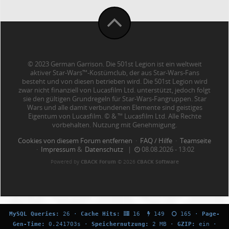
© 2023 German Garrison. Die 501st Legion ist ein weltweit
aktiver Star-Wars™-Kostümclub, der aus Star-Wars-Fans
besteht und von diesen betrieben wird. Die 501st Legion wird
zwar nicht finanziell von Lucasfilm Ltd. unterstützt, jedoch folgt
sie den gültigen Grundregeln für Star-Wars-Fangruppen. Star
Wars und alle damit verbundenen Elemente sind geistiges
Eigentum von Lucasfilm. © & ™ Lucasfilm Ltd. Alle Rechte
vorbehalten. Nutzung mit Genehmigung.
Cookies von diesem Forum entfernen
·
FAQ / Hilfe
·
Teamseite
·
Impressum
&
Datenschutz
|
08.08.2026 - 13:02
Powered by
CBACK Forum
© 2026
CBACK Software
MySQL Queries:
26 ·
Cache Hits:
16
149
165 ·
Page-
Gen-Time:
0.241703s ·
Speichernutzung:
2 MB ·
GZIP:
ein ·