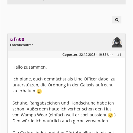
tifri00
Forenbenutzer
Geschlecht:
Gepostet:
22.12.2025 - 19:38 Uhr ·
#1
Alter:
26
Beiträge:
6
Forenmitglied seit:
12 / 2025
Hallo zusammen,
Kostüme:
Im Profil...
ich plane, euch demnächst als Line Officer dabei zu
unterstützen, die Ordnung in der Galaxis aufrecht
zu erhalten
Schuhe, Rangabzeichen und Handschuhe habe ich
schon. Außerdem hatte ich vorher schon den Hut
von Wampa Wear (einfach weil er cool aussieht
).
Den würde ich natürlich auch gerne verwenden.
Die Codezylinder und den Gürtel wollte ich mir bei