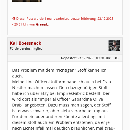
Dieser Post wurde 1 mal bearbeitet. Letzte Editierung: 22.12.2025
- 20:31 Uhr von
Greeak
.
Kai_Boessneck
Fördervereinsmitglied
Geschlecht:
Gepostet:
23.12.2025 - 09:30 Uhr ·
#5
Alter:
40
Beiträge:
45
Forenmitglied seit:
05 / 2025
Das Problem mit dem "richtigen" Stoff kenne ich
Legion-ID:
23400
auch.
Squad-Zugehörigkeit:
WSQ
Kostüme:
Im Profil...
Meine Line Officer-Uniform habe ich auch bei Frau
Nestler machen lassen. Den dazugehörigen Stoff
habe ich über Etsy bei EmpiresFabric bestellt. Der
wird dort als "Imperial Officer Gabardine Olive
Drab" angeboten. Dazu muss man sagen, der Stoff
ist etwas schwerer, aber sieht verarbeitet top aus.
Für den ein oder anderen könnte allerdings mit
diesem Stoff auch ein Problem entstehen, da er je
nach Lichteinfall mal deutlich bräunlicher, mal grau-