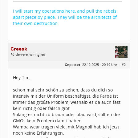
I will start my operations here, and pull the rebels
apart piece by piece. They will be the architects of
their own destruction.
Greeak
Fördervereinsmitglied
Geschlecht:
Gepostet:
22.12.2025 - 20:19 Uhr ·
#2
Herkunft:
Stommeln
Alter:
28
Beiträge:
50
Hey Tim,
Forenmitglied seit:
03 / 2021
Legion-ID:
56347
Squad-Zugehörigkeit:
WSQ
schon mal sehr schön zu sehen, dass du dich so
Kostüme:
Im Profil...
intensiv mit der Uniform beschäftigst, die Farbe ist
immer das größte Problem, weshalb es da auch fast
kein richtig oder falsch gibt.
Solang es nicht zu braun oder blau wird, sollten die
GMOs kein Problem damit haben.
Wampa wear tragen viele, mit Magnoli hab ich jetzt
noch keine Erfahrungen.