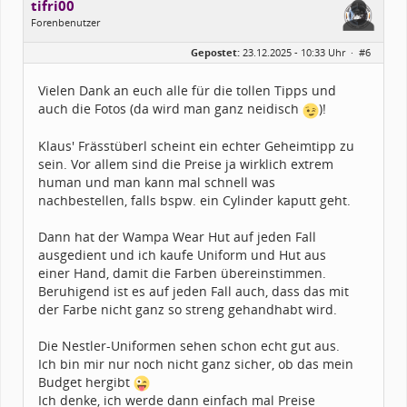
tifri00
Forenbenutzer
Geschlecht:
Gepostet:
23.12.2025 - 10:33 Uhr ·
#6
Alter:
26
Beiträge:
6
Forenmitglied seit:
12 / 2025
Vielen Dank an euch alle für die tollen Tipps und
Kostüme:
Im Profil...
auch die Fotos (da wird man ganz neidisch
)!
Klaus' Frässtüberl scheint ein echter Geheimtipp zu
sein. Vor allem sind die Preise ja wirklich extrem
human und man kann mal schnell was
nachbestellen, falls bspw. ein Cylinder kaputt geht.
Dann hat der Wampa Wear Hut auf jeden Fall
ausgedient und ich kaufe Uniform und Hut aus
einer Hand, damit die Farben übereinstimmen.
Beruhigend ist es auf jeden Fall auch, dass das mit
der Farbe nicht ganz so streng gehandhabt wird.
Die Nestler-Uniformen sehen schon echt gut aus.
Ich bin mir nur noch nicht ganz sicher, ob das mein
Budget hergibt
Ich denke, ich werde dann einfach mal Preise