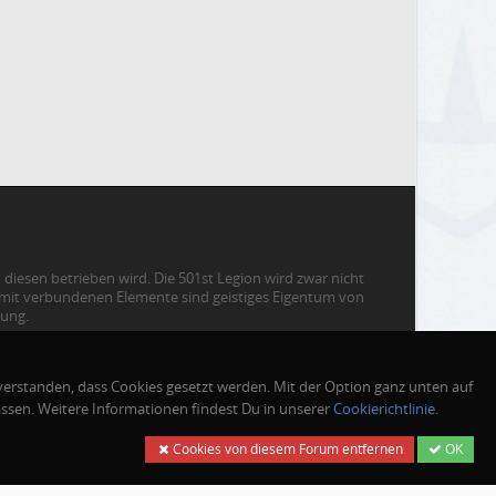
diesen betrieben wird. Die 501st Legion wird zwar nicht
 damit verbundenen Elemente sind geistiges Eigentum von
gung.
|
07.08.2026 - 20:48
verstanden, dass Cookies gesetzt werden. Mit der Option ganz unten auf
ssen. Weitere Informationen findest Du in unserer
Cookierichtlinie
.
Cookies von diesem Forum entfernen
OK
2 MB ·
GZIP:
ein ·
Viewport:
X
L