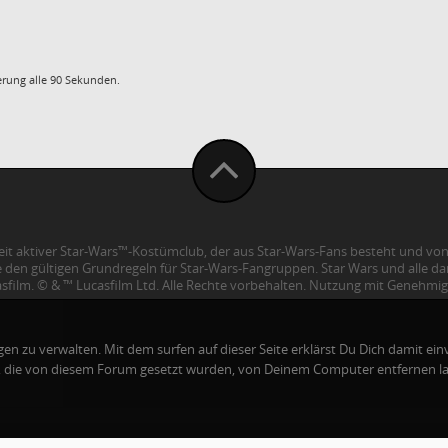
uerung alle 90 Sekunden.
eit aktiver Star-Wars™-Kostümclub, der aus Star-Wars-Fans besteht und von 
t sie den gültigen Grundregeln für Star-Wars-Fangruppen. Star Wars und alle
sfilm. © & ™ Lucasfilm Ltd. Alle Rechte vorbehalten. Nutzung mit Genehmi
 Forum entfernen
·
FAQ / Hilfe
·
Teamseite
·
Impressum
&
Datenschutz
Powered by
CBACK Forum
© 2026
CBACK Software
n zu verwalten. Mit dem surfen auf dieser Seite erklärst Du Dich damit ein
s, die von diesem Forum gesetzt wurden, von Deinem Computer entfernen la
16
39
55 ·
Page-Gen-Time:
0.167786s ·
Speichernutzung: