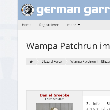
Home
Registrieren
mehr
Wampa Patchrun im 
Blizzard Force
Wampa Patchrun im Blizza
Daniel_Groebke
Forenbenutzer
Zur Info: im B
alle die nicht