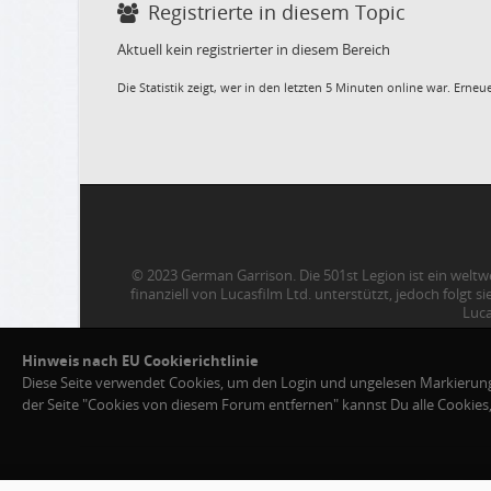
Registrierte in diesem Topic
Aktuell kein registrierter in diesem Bereich
Die Statistik zeigt, wer in den letzten 5 Minuten online war. Erne
© 2023 German Garrison. Die 501st Legion ist ein weltw
finanziell von Lucasfilm Ltd. unterstützt, jedoch folg
Luca
Cookies von diesem
Hinweis nach EU Cookierichtlinie
Diese Seite verwendet Cookies, um den Login und ungelesen Markierunge
der Seite "Cookies von diesem Forum entfernen" kannst Du alle Cookie
MySQL Queries:
16 ·
Cache Hits: