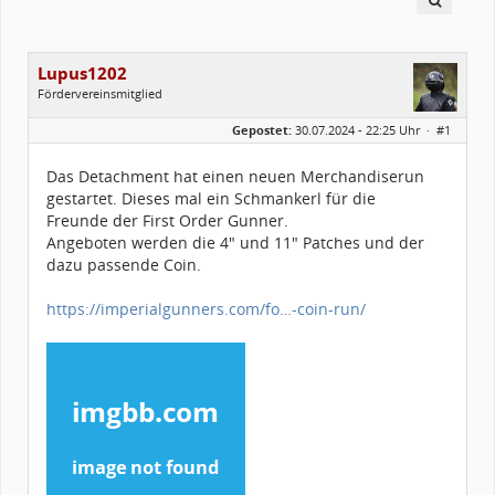
Lupus1202
Fördervereinsmitglied
Geschlecht:
Gepostet:
30.07.2024 - 22:25 Uhr ·
#1
Alter:
53
Beiträge:
441
Forenmitglied seit:
05 / 2022
Das Detachment hat einen neuen Merchandiserun
Legion-ID:
14270
gestartet. Dieses mal ein Schmankerl für die
Squad-Zugehörigkeit:
WSQ
Kostüme:
Im Profil...
Freunde der First Order Gunner.
Angeboten werden die 4" und 11" Patches und der
dazu passende Coin.
https://imperialgunners.com/fo…-coin-run/