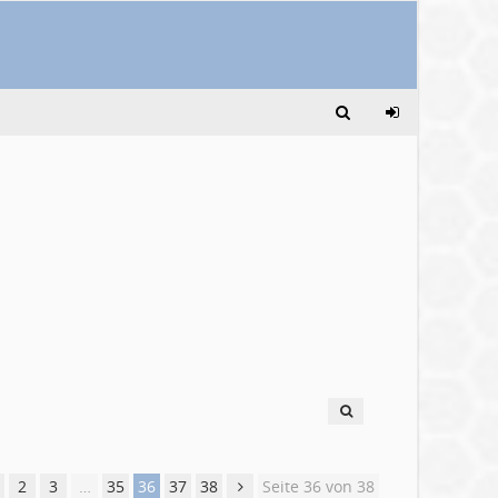
2
3
…
35
36
37
38
Seite 36 von 38