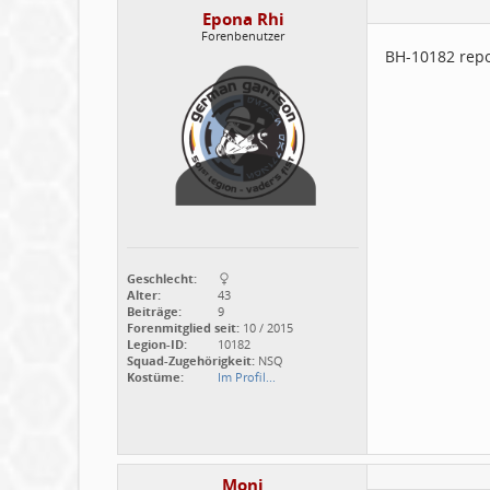
Epona Rhi
Forenbenutzer
BH-10182 repo
Geschlecht:
Alter:
43
Beiträge:
9
Forenmitglied seit:
10 / 2015
Legion-ID:
10182
Squad-Zugehörigkeit:
NSQ
Kostüme:
Im Profil...
Moni