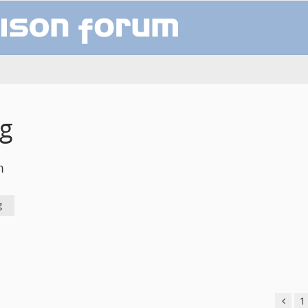
ng
m
g
1