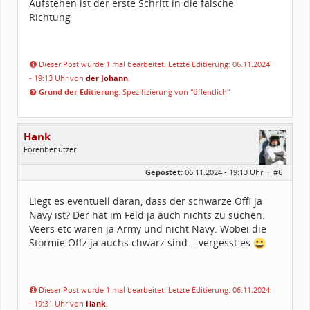
Aufstehen ist der erste Schritt in die falsche
Richtung
Dieser Post wurde 1 mal bearbeitet. Letzte Editierung: 06.11.2024
- 19:13 Uhr von
der Johann
.
Grund der Editierung:
Spezifizierung von "öffentlich"
Hank
Forenbenutzer
Geschlecht:
Gepostet:
06.11.2024 - 19:13 Uhr ·
#6
Alter:
55
Beiträge:
168
Forenmitglied seit:
06 / 2024
Liegt es eventuell daran, dass der schwarze Offi ja
Legion-ID:
15469
Navy ist? Der hat im Feld ja auch nichts zu suchen.
Squad-Zugehörigkeit:
WSQ
Kostüme:
Im Profil...
Veers etc waren ja Army und nicht Navy. Wobei die
Stormie Offz ja auchs chwarz sind... vergesst es
Dieser Post wurde 1 mal bearbeitet. Letzte Editierung: 06.11.2024
- 19:31 Uhr von
Hank
.