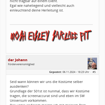
nicht tragbar auf einem Event.
Kostüme:
Im Profil...
Egal wie naheliegend und vielleicht auch
einleuchtend deine Herleitung ist.
der Johann
Fördervereinsmitglied
Geschlecht:
Gepostet:
06.11.2024 - 18:23 Uhr ·
#5
Alter:
57
Beiträge:
459
Forenmitglied seit:
07 / 2020
Seid wann können wir uns die Kostüme selber
Legion-ID:
10868
ausdenken?
Squad-Zugehörigkeit:
WSQ
Kostüme:
Im Profil...
Grundlage der 501st ist nunmal, dass wir Kostüme
tragen, die screenaccurat sind und eben im SW
Universum vorkommen.