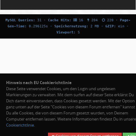
MySQL Queries:
31 ·
Cache Hits:
16
204
220 ·
Page-
Gen-Time:
0.296125s ·
Speichernutzung:
2 MB ·
GZIP:
ein ·
Viewport:
S
Hinweis nach EU Cookierichtlinie
Diese Seite verwendet Cookies, um den Login und ungelesen
Markierungen zu verwalten. Mit dem surfen auf dieser Seite erklärst Du
Dich damit einverstanden, dass Cookies gesetzt werden. Mit der Option
ganz unten auf der Seite "Cookies von diesem Forum entfernen" kannst
Du alle Cookies, die von diesem Forum gesetzt wurden, von Deinem
Computer entfernen lassen. Weitere Informationen findest Du in unsere
Cookierichtlinie
.