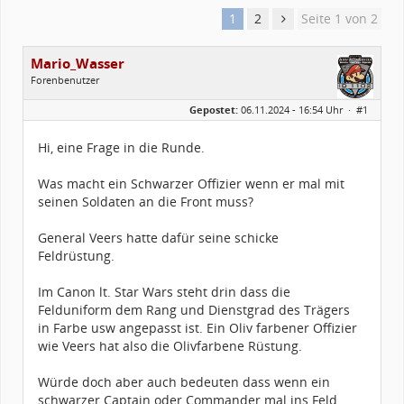
1
2
Seite 1 von 2
Mario_Wasser
Forenbenutzer
Geschlecht:
Gepostet:
06.11.2024 - 16:54 Uhr ·
#1
Alter:
51
Beiträge:
13
Forenmitglied seit:
12 / 2006
Hi, eine Frage in die Runde.
Legion-ID:
1102
Squad-Zugehörigkeit:
SWSQ
Kostüme:
Im Profil...
Was macht ein Schwarzer Offizier wenn er mal mit
seinen Soldaten an die Front muss?
General Veers hatte dafür seine schicke
Feldrüstung.
Im Canon lt. Star Wars steht drin dass die
Felduniform dem Rang und Dienstgrad des Trägers
in Farbe usw angepasst ist. Ein Oliv farbener Offizier
wie Veers hat also die Olivfarbene Rüstung.
Würde doch aber auch bedeuten dass wenn ein
schwarzer Captain oder Commander mal ins Feld