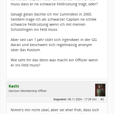
muss dass er ne schwarze Feldrüstung trägt, oder?
Gesagt getan dachte ich mir zumindest in 2005.
Seitdem trage ich als schwarzer Captain ne schike
schwarze Feldrüstung wenn ich mit meinen
Schützlingen ins Feld muss.
Aber seit can 1 Jahr stört sich irgendwer in der GG
daran und beschwert sich regelmässig anonym
über das Kostüm.
Wie seht Ihr das denn was macht ein Offizier wenn
er ins Feld muss?
Kathi
Garrison Membership Officer
Geschlecht:
Gepostet:
06.11.2024 - 17:29 Uhr ·
#2
Herkunft:
Dortmund
Alter:
37
Homepage:
instagram.com/kath…
Nimm's mir nicht übel, aber sei eher froh, dass sich
Beiträge:
170