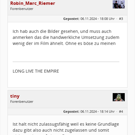
Robin_Marc_Riemer
Forenbenutzer
Geschlecht:
Gepostet:
06.11.2024 - 18:08 Uhr ·
#3
Herkunft:
Düsseldorf/Hannover
Beiträge:
287
Forenmitglied seit:
07 / 2023
Ich hab auch die Bilder gesehen, und muss auch
Legion-ID:
14445
anmerken das die handwerkliche Umsetzung zudem
Squad-Zugehörigkeit:
NSQ
Kostüme:
Im Profil...
wenig der im Film ähnelt. Ohne es böse zu meinen
LONG LIVE THE EMPIRE
tiny
Forenbenutzer
Geschlecht:
Gepostet:
06.11.2024 - 18:14 Uhr ·
#4
Herkunft:
Moloch von Anger Crottendorf
Alter:
47
Beiträge:
309
Ist halt nicht zulassugsfähig weil es keine Grundlage
Forenmitglied seit:
07 / 2017
dazu gibt also auch nicht zugelassen und somit
Legion-ID:
10276
Squad-Zugehörigkeit:
SWSQ