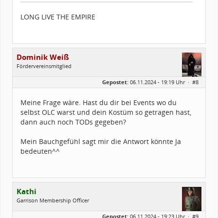
LONG LIVE THE EMPIRE
Dominik Weiß
Fördervereinsmitglied
Geschlecht:
Gepostet:
06.11.2024 - 19:19 Uhr ·
#8
Alter:
34
Beiträge:
142
Forenmitglied seit:
12 / 2016
Meine Frage wäre. Hast du dir bei Events wo du
Legion-ID:
74310
selbst OLC warst und dein Kostüm so getragen hast,
Squad-Zugehörigkeit:
WSQ
Kostüme:
Im Profil...
dann auch noch TODs gegeben?
Mein Bauchgefühl sagt mir die Antwort könnte Ja
bedeuten^^
Kathi
Garrison Membership Officer
Geschlecht:
Gepostet:
06.11.2024 - 19:23 Uhr ·
#9
Herkunft:
Dortmund