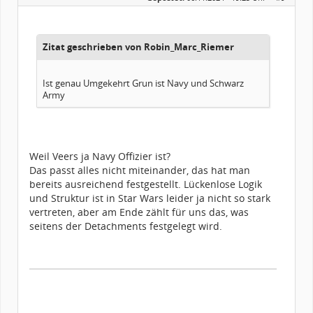
Alter:
37
Homepage:
instagram.com/kath…
Beiträge:
170
Forenmitglied seit:
08 / 2019
Zitat geschrieben von Robin_Marc_Riemer
Legion-ID:
11813
Squad-Zugehörigkeit:
WSQ
Kostüme:
Im Profil...
Ist genau Umgekehrt Grun ist Navy und Schwarz
Army
Weil Veers ja Navy Offizier ist?
Das passt alles nicht miteinander, das hat man
bereits ausreichend festgestellt. Lückenlose Logik
und Struktur ist in Star Wars leider ja nicht so stark
vertreten, aber am Ende zählt für uns das, was
seitens der Detachments festgelegt wird.