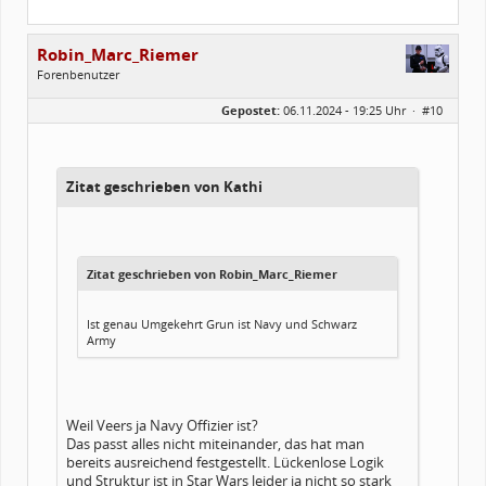
Robin_Marc_Riemer
Forenbenutzer
Geschlecht:
Gepostet:
06.11.2024 - 19:25 Uhr ·
#10
Herkunft:
Düsseldorf/Hannover
Beiträge:
287
Forenmitglied seit:
07 / 2023
Legion-ID:
14445
Squad-Zugehörigkeit:
NSQ
Zitat geschrieben von Kathi
Kostüme:
Im Profil...
Zitat geschrieben von Robin_Marc_Riemer
Ist genau Umgekehrt Grun ist Navy und Schwarz
Army
Weil Veers ja Navy Offizier ist?
Das passt alles nicht miteinander, das hat man
bereits ausreichend festgestellt. Lückenlose Logik
und Struktur ist in Star Wars leider ja nicht so stark