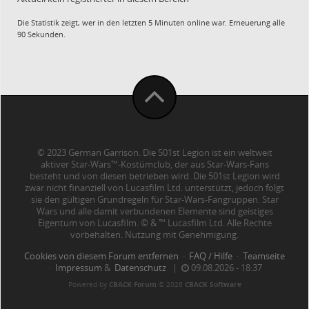
Die Statistik zeigt, wer in den letzten 5 Minuten online war. Erneuerung alle
90 Sekunden.
© 2023 German Garrison. Die 501st Legion ist ein weltweit
aktiver Star-Wars™-Kostümclub, der aus Star-Wars-Fans
besteht und von diesen betrieben wird. Die 501st Legion wird
zwar nicht finanziell von Lucasfilm Ltd. unterstützt, jedoch folgt
sie den gültigen Grundregeln für Star-Wars-Fangruppen. Star
Wars und alle damit verbundenen Elemente sind geistiges
Eigentum von Lucasfilm. © & ™ Lucasfilm Ltd. Alle Rechte
vorbehalten. Nutzung mit Genehmigung.
Cookies von diesem Forum entfernen
·
FAQ / Hilfe
·
Teamseite
·
Impressum
&
Datenschutz
|
09.08.2026 - 18:37
Powered by
CBACK Forum
© 2026
CBACK Software