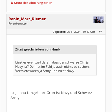
Grund der Editierung:
fehler
Robin_Marc_Riemer
Forenbenutzer
Geschlecht:
Gepostet:
06.11.2024 - 19:17 Uhr ·
#7
Herkunft:
Düsseldorf/Hannover
Beiträge:
287
Forenmitglied seit:
07 / 2023
Legion-ID:
14445
Squad-Zugehörigkeit:
NSQ
Zitat geschrieben von Hank
Kostüme:
Im Profil...
Liegt es eventuell daran, dass der schwarze Offi ja
Navy ist? Der hat im Feld ja auch nichts zu suchen.
Veers etc waren ja Army und nicht Navy
Ist genau Umgekehrt Grun ist Navy und Schwarz
Army