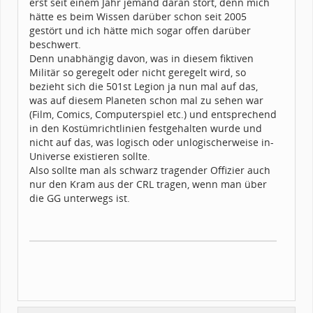
erst seit einem Jahr jemand daran stört, denn mich
Forenmitglied seit:
08 / 2019
Legion-ID:
11813
hätte es beim Wissen darüber schon seit 2005
Squad-Zugehörigkeit:
WSQ
gestört und ich hätte mich sogar offen darüber
Kostüme:
Im Profil...
beschwert.
Denn unabhängig davon, was in diesem fiktiven
Militär so geregelt oder nicht geregelt wird, so
bezieht sich die 501st Legion ja nun mal auf das,
was auf diesem Planeten schon mal zu sehen war
(Film, Comics, Computerspiel etc.) und entsprechend
in den Kostümrichtlinien festgehalten wurde und
nicht auf das, was logisch oder unlogischerweise in-
Universe existieren sollte.
Also sollte man als schwarz tragender Offizier auch
nur den Kram aus der CRL tragen, wenn man über
die GG unterwegs ist.